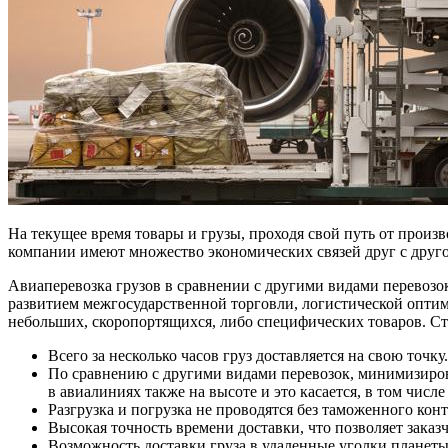
На текущее время товары и грузы, проходя свой путь от произв
компании имеют множество экономических связей друг с друг
Авиаперевозка грузов в сравнении с другими видами перевозок
развитием межгосударственной торговли, логистической оптим
небольших, скоропортящихся, либо специфических товаров. С
Всего за несколько часов груз доставляется на свою точку
По сравнению с другими видами перевозок, минимизиров
в авиалиниях также на высоте и это касается, в том чис
Разгрузка и погрузка не проводятся без таможенного конт
Высокая точность времени доставки, что позволяет зака
Возможность доставки груза в удаленные уголки планеты.