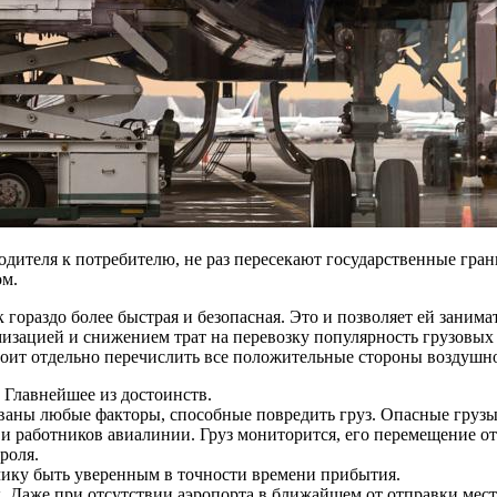
одителя к потребителю, не раз пересекают государственные гран
ом.
 гораздо более быстрая и безопасная. Это и позволяет ей заним
изацией и снижением трат на перевозку популярность грузовых
тоит отдельно перечислить все положительные стороны воздушн
. Главнейшее из достоинств.
аны любые факторы, способные повредить груз. Опасные грузы 
ле и работников авиалинии. Груз мониторится, его перемещение 
роля.
зчику быть уверенным в точности времени прибытия.
 Даже при отсутствии аэропорта в ближайшем от отправки месте