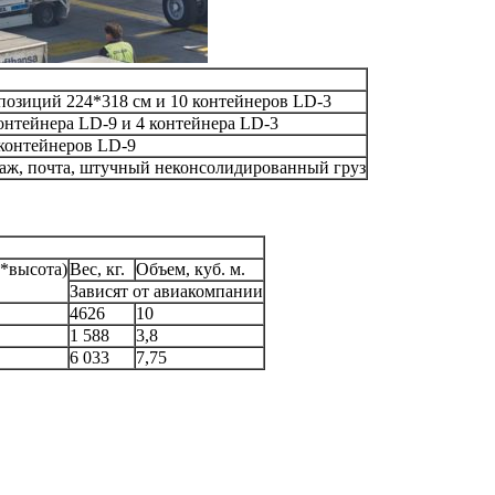
позиций 224*318 см и 10 контейнеров LD-3
онтейнера LD-9 и 4 контейнера LD-3
 контейнеров LD-9
гаж, почта, штучный неконсолидированный груз
*высота)
Вес, кг.
Объем, куб. м.
Зависят от авиакомпании
4626
10
1 588
3,8
6 033
7,75