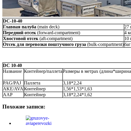
DC-10-40
Главная палуба
(main deck)
27 
Передний отсек
(forward-compartment)
4 к
Хвостовой отсек
(aft-compartment)
10
Отсек для перевозки поштучного груза
(bulk-compartment)
ба
DC 10-40
Название
Контейнер/паллета
Размеры в метрах (длина*ширина
PAG/PAJ
Паллета
3,18*2,24
AKE/AVA
Контейнер
1,56*1,53*1,63
AAP
Контейнер
3,18*2,24*1,62
Похожие записи: