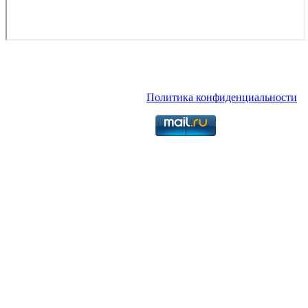
Copyright © 2026. Грузовые авиаперевозки в и из любой точки
России и мира по доступным ценам. Все права защищены.
Запрещено использование материалов сайта без согласия его
авторов и обратной ссылки.
Политика конфиденциальности